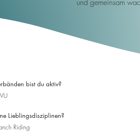
und gemeinsam wac
rbänden bist du aktiv?
EWU
e Lieblingsdisziplinen?
anch Riding