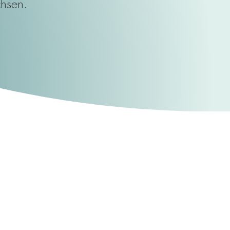
hsen.