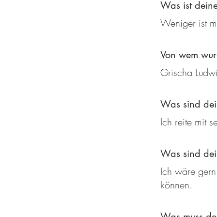
Was ist deine
Weniger ist m
Von wem wurd
Grischa Ludw
Was sind dei
Ich reite mit 
Was sind de
Ich wäre gern
können.
Was muss dei