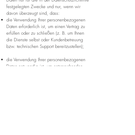
festgelegten Zwecke und nur, wenn wir
davon überzeugt sind, dass:
die Verwendung Ihrer personenbezogenen
Daten erforderlich ist, um einen Vertrag zu
erfüllen oder zu schließen (z. B. um Ihnen
die Dienste selbst oder Kundenbetreuung
bzw. technischen Support bereitzustellen);
die Verwendung Ihrer personenbezogenen
Daten notwendig ist, um entsprechenden
rechtlichen oder behördlichen Verpflichtungen
nachzukommen, oder
die Verwendung Ihrer personenbezogenen
Daten notwendig ist, um unsere berechtigten
geschäftlichen Interessen zu unterstützen
(unter der Maßgabe, dass dies jederzeit in
einer Weise erfolgt, die verhältnismäßig ist
und Ihre Datenschutzrechte respektiert).