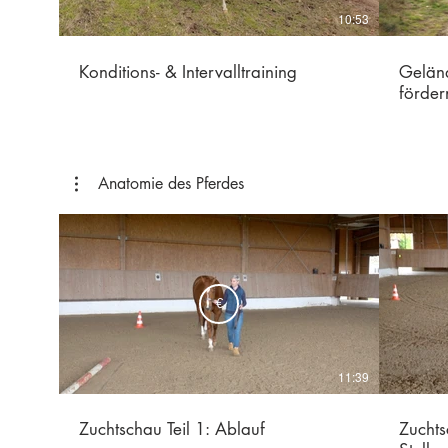
10:53
Konditions- & Intervalltraining
Geländ
förder
Anatomie des Pferdes
€
11:39
Zuchtschau Teil 1: Ablauf
Zuchts