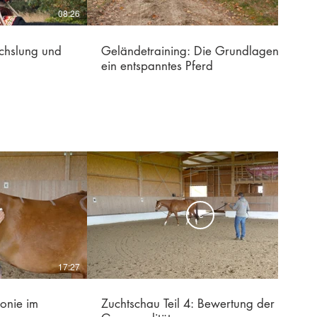
08:26
10:22
chslung und
Geländetraining: Die Grundlagen für
ein entspanntes Pferd
€
17:27
12:48
monie im
Zuchtschau Teil 4: Bewertung der