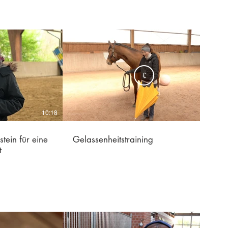
€
10:18
15:01
tein für eine
Gelassenheitstraining
t