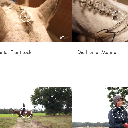
€
€
07:44
nter Front Lock
Die Hunter Mähne
€
€