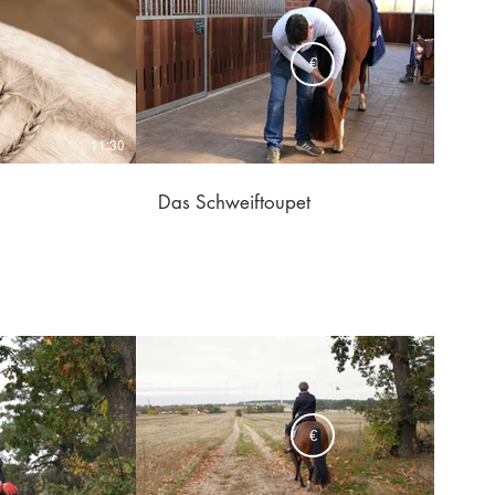
€
11:30
08:36
Das Schweiftoupet
€