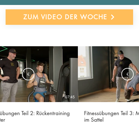
ZUM VIDEO DER WOCHE
€
€
07:45
sübungen Teil 2: Rückentraining
Fitnessübungen Teil 3: M
ter
im Sattel