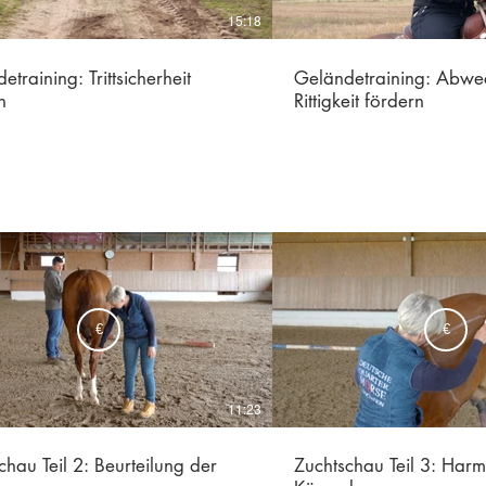
15:18
etraining: Trittsicherheit
Geländetraining: Abwe
n
Rittigkeit fördern
€
€
11:23
chau Teil 2: Beurteilung der
Zuchtschau Teil 3: Har