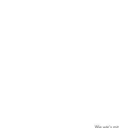
PARTNER
MASTERCLASS
FAQ
KONTAKT
IMPRESSUM
DATENSCHUTZ
AGB
 Westernreiten und zum Pferd.
Wie wär's mit