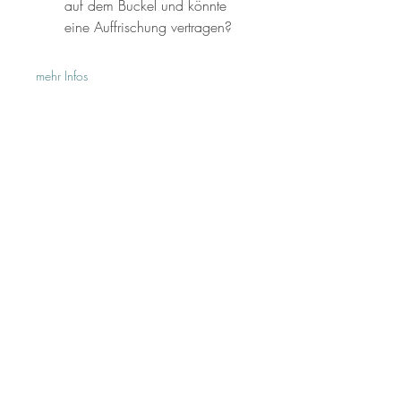
auf dem Buckel und könnte 
eine Auffrischung vertragen? 
mehr Infos
Die Allaround Academy ist deine E-Learning-
Plattform für praxisnahes Westernreiten.
Partner
Masterclass
FAQ
Kontakt