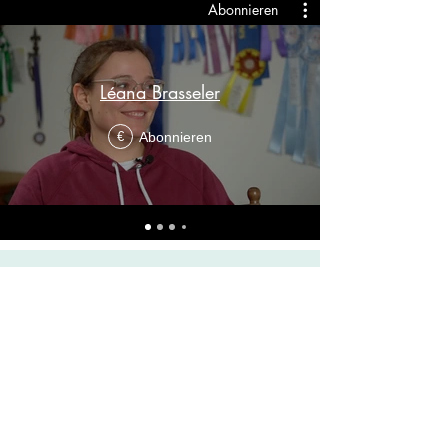
Abonnieren
Léana Brasseler
Abonnieren
€
WORAUF WARTEST
DU NOCH?