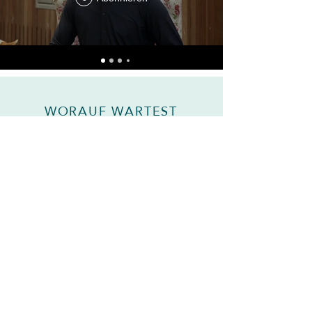
WORAUF WARTEST
DU NOCH?
✔️ Erklärvideos von 25+ Trainern
✔️ 200+ Videos jederzeit verfügbar
✔️ Monatlich kündbar – kein Risiko