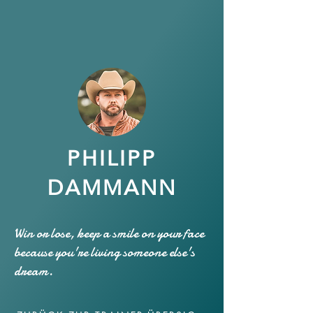
PHILIPP
DAMMANN
Win or lose, keep a smile on your face
because you're living someone else's
dream.